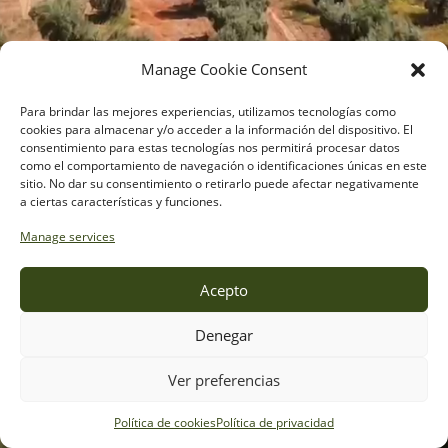
Manage Cookie Consent
Para brindar las mejores experiencias, utilizamos tecnologías como
cookies para almacenar y/o acceder a la información del dispositivo. El
consentimiento para estas tecnologías nos permitirá procesar datos
como el comportamiento de navegación o identificaciones únicas en este
sitio. No dar su consentimiento o retirarlo puede afectar negativamente
a ciertas características y funciones.
Manage services
Acepto
Aceites de oliva y semillas
Desde 1966
Denegar
Donde está
Ver preferencias
la buena cocina
Próximamente nueva web
Política de cookies
Política de privacidad