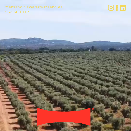
manzano@aceitesmanzano.es
968 600 112