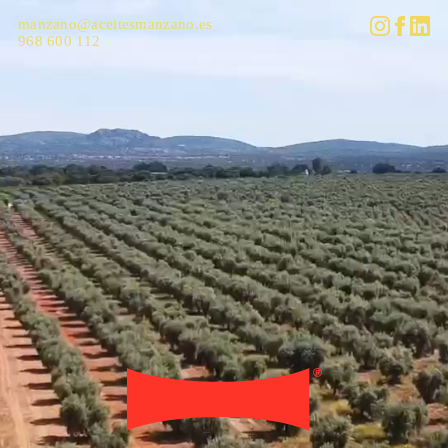
manzano@aceitesmanzano.es
968 600 112