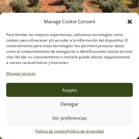
Manage Cookie Consent
Para brindar las mejores experiencias, utilizamos tecnologías como
cookies para almacenar y/o acceder a la información del dispositivo. El
consentimiento para estas tecnologías nos permitirá procesar datos
como el comportamiento de navegación o identificaciones únicas en este
sitio. No dar su consentimiento o retirarlo puede afectar negativamente
a ciertas características y funciones.
Manage services
Acepto
Aceites de oliva y semillas
Desde 1966
Denegar
Donde está
Ver preferencias
la buena cocina
Próximamente nueva web
Política de cookies
Política de privacidad