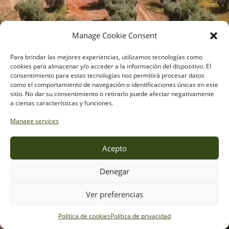
Manage Cookie Consent
Para brindar las mejores experiencias, utilizamos tecnologías como
cookies para almacenar y/o acceder a la información del dispositivo. El
consentimiento para estas tecnologías nos permitirá procesar datos
como el comportamiento de navegación o identificaciones únicas en este
sitio. No dar su consentimiento o retirarlo puede afectar negativamente
a ciertas características y funciones.
Manage services
Acepto
Aceites de oliva y semillas
Desde 1966
Denegar
Donde está
Ver preferencias
la buena cocina
Próximamente nueva web
Política de cookies
Política de privacidad