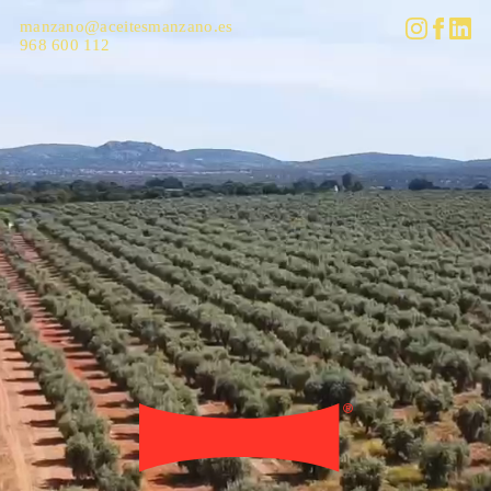
manzano@aceitesmanzano.es
968 600 112