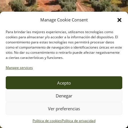
Manage Cookie Consent
Para brindar las mejores experiencias, utilizamos tecnologías como
cookies para almacenar y/o acceder a la información del dispositivo. El
consentimiento para estas tecnologías nos permitirá procesar datos
como el comportamiento de navegación o identificaciones únicas en este
sitio. No dar su consentimiento o retirarlo puede afectar negativamente
a ciertas características y funciones.
Manage services
Acepto
Aceites de oliva y semillas
Desde 1966
Denegar
Donde está
Ver preferencias
la buena cocina
Próximamente nueva web
Política de cookies
Política de privacidad