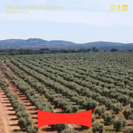
manzano@aceitesmanzano.es
968 600 112