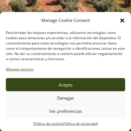
Manage Cookie Consent
Para brindar las mejores experiencias, utilizamos tecnologías como
cookies para almacenar y/o acceder a la información del dispositivo. El
consentimiento para estas tecnologías nos permitirá procesar datos
como el comportamiento de navegación o identificaciones únicas en este
sitio. No dar su consentimiento o retirarlo puede afectar negativamente
a ciertas características y funciones.
Manage services
Acepto
Aceites de oliva y semillas
Desde 1966
Denegar
Donde está
Ver preferencias
la buena cocina
Próximamente nueva web
Política de cookies
Política de privacidad