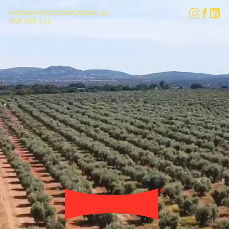
manzano@aceitesmanzano.es
968 600 112