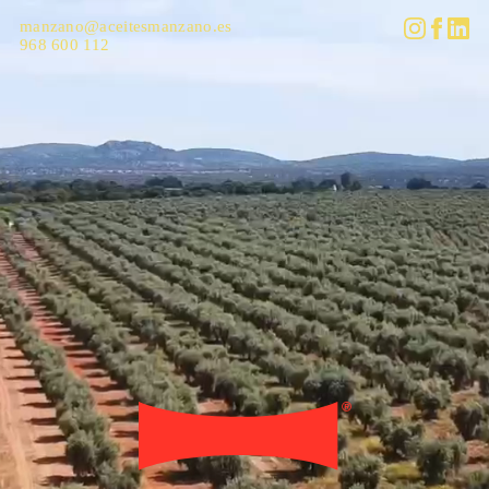
manzano@aceitesmanzano.es
968 600 112