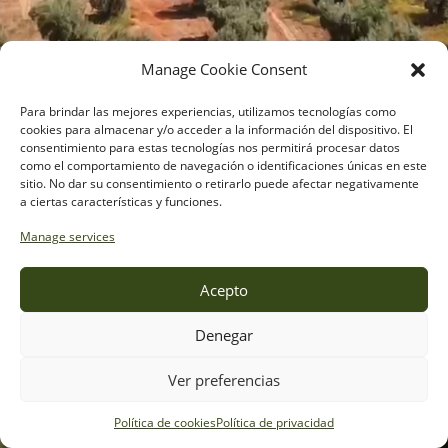
Manage Cookie Consent
Para brindar las mejores experiencias, utilizamos tecnologías como
cookies para almacenar y/o acceder a la información del dispositivo. El
consentimiento para estas tecnologías nos permitirá procesar datos
como el comportamiento de navegación o identificaciones únicas en este
sitio. No dar su consentimiento o retirarlo puede afectar negativamente
a ciertas características y funciones.
Manage services
Acepto
Aceites de oliva y semillas
Desde 1966
Denegar
Donde está
Ver preferencias
la buena cocina
Próximamente nueva web
Política de cookies
Política de privacidad